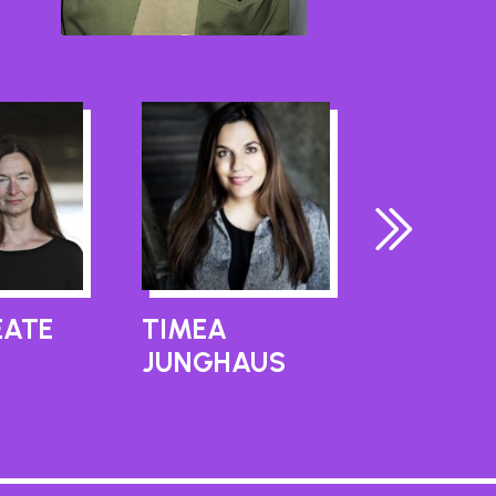
EATE
TIMEA
RENÉ*E 
JUNGHAUS