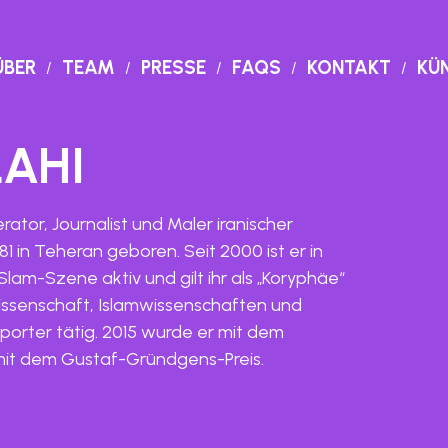
ÜBER
TEAM
PRESSE
FAQS
KONTAKT
KÜ
AHI
ator, Journalist und Maler iranischer
1 in Teheran geboren. Seit 2000 ist er in
am-Szene aktiv und gilt ihr als „Koryphäe“
issenschaft, Islamwissenschaften und
reporter tätig. 2015 wurde er mit dem
mit dem Gustaf-Gründgens-Preis.